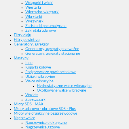
Wciągarki i wózki
Wiertarki
Wiertarko-wkrętarki
Wkrętarki
Wyrzynarki
Zaciskarki pneumatyczne
Zakrętaki udarowe
Filtry oleju
Filtry powietrza
Generatory, agregaty
Generatory, agregaty przewoźne
Generatory, agregaty stacjonarne
Maszyny
Inne
Koparki kołowe
Podgrzewacze powierzchniowe
Ubijaki wibracyjne
Walce wibracyjne
Hydrostatyczne walce wibracyjne
Okołkowane walce wibracyjne
Wozidła
Zagęszczarki
Młoty SDS - MAX
Młoty udarowo - obrotowe SDS - Plus
Młoty wielofunkcyjne bezprzewodowe
Nagrzewnice
Nagrzewnice elektryczne
Nagrzewnice gazowe