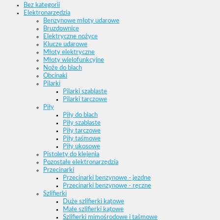
Bez kategorii
Elektronarzędzia
Benzynowe młoty udarowe
Bruzdownice
Elektryczne nożyce
Klucze udarowe
Młoty elektryczne
Młoty wielofunkcyjne
Noże do blach
Obcinaki
Pilarki
Pilarki szablaste
Pilarki tarczowe
Piły
Piły do blach
Piły szablaste
Piły tarczowe
Piły taśmowe
Piły ukosowe
Pistolety do klejenia
Pozostałe elektronarzędzia
Przecinarki
Przecinarki benzynowe - jezdne
Przecinarki benzynowe - ręczne
Szlifierki
Duże szlifierki kątowe
Małe szlifierki kątowe
Szlifierki mimośrodowe i taśmowe