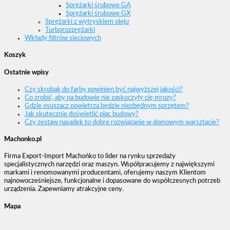
Sprężarki śrubowe GA
Sprężarki śrubowe GX
Sprężarki z wytryskiem oleju
Turborozprężarki
Wkłady filtrów sieciowych
Koszyk
Ostatnie wpisy
Czy skrobak do farby powinien być najwyższej jakości?
Co zrobić, aby na budowie nie zaskoczyły cię mrozy?
Gdzie osuszacz powietrza będzie niezbędnym sprzętem?
Jak skutecznie doświetlić plac budowy?
Czy zestaw nasadek to dobre rozwiązanie w domowym warsztacie?
Machonko.pl
Firma Export-Import Machońko to lider na rynku sprzedaży
specjalistycznych narzędzi oraz maszyn. Współpracujemy z największymi
markami i renomowanymi producentami, oferujemy naszym Klientom
najnowocześniejsze, funkcjonalne i dopasowane do współczesnych potrzeb
urządzenia. Zapewniamy atrakcyjne ceny.
Mapa