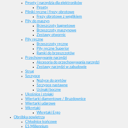
Pęsety i narzędzia dla elektroników
Pęsety
Pilniki ręczne i frezy obrotowe
Frezy obrotowe z węglikiem
Piły do maszyn
Brzeszczoty bagnetowe
Brzeszczoty maszynowe
Zestawy otwornic
Piły ręczne
Brzeszczoty ręczne
Piły ręczne Superior
Ramki do brzeszczotów
Przechowywanie narzędzi
Akcesoria do przechowywania narzędzi
Zestawy narzędzi w zabudowie
Strug
Szczypce
Nożyce do prętów
Szczypce nastawne
Ucinaki boczne
Ukośnice i stojaki
Wiertarki diamentowe / Bruzdownice
Wiertarki udarowe
Wkrętaki
Wkrętaki Ergo
Obróbka powietrza
Chłodnice końcowe
ES Millennium