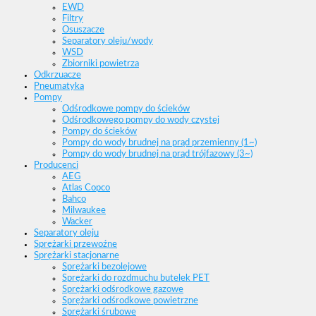
EWD
Filtry
Osuszacze
Separatory oleju/wody
WSD
Zbiorniki powietrza
Odkrzuacze
Pneumatyka
Pompy
Odśrodkowe pompy do ścieków
Odśrodkowego pompy do wody czystej
Pompy do ścieków
Pompy do wody brudnej na prąd przemienny (1~)
Pompy do wody brudnej na prąd trójfazowy (3~)
Producenci
AEG
Atlas Copco
Bahco
Milwaukee
Wacker
Separatory oleju
Sprężarki przewoźne
Sprężarki stacjonarne
Sprężarki bezolejowe
Sprężarki do rozdmuchu butelek PET
Sprężarki odśrodkowe gazowe
Sprężarki odśrodkowe powietrzne
Sprężarki śrubowe