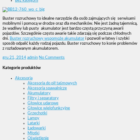
Bez kategorii
Buster rozruchowy to idealne narzędzie dla osób zajmujących się serwisami
mobilnymi i pomocą w drodze oraz dla mechaników. Nie jest żadną tajemnicą,
że wadliwy lub pusty akumulator jest bardzo częstą przyczyną awarii
pojazdów. Szczególnie często awarie takie zdarzają się podczas chłodnych
dni.
Buster rozruchowy wspomoże akumulator
i pozwoli w łatwy i szybki
sposób odpalić każdy rodzaj pojazdu. Buster rozruchowy to konie problemów
z rozładowanym akumulatorem.
gru 21, 2014
admin
No Comments
Kategorie produktów
Akcesoria
Akcesoria do pił taśmowych
Akcesoria spawalnicze
Akumulatory
Filtry i separatory
Głowice udarowe
Głowice wielofunkcyjne
Grzechotki
Lampy
Latarki
Ładowarki
Młotki
Oświetlenie