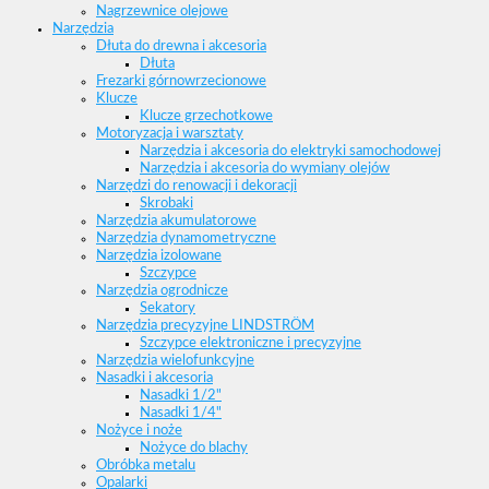
Nagrzewnice olejowe
Narzędzia
Dłuta do drewna i akcesoria
Dłuta
Frezarki górnowrzecionowe
Klucze
Klucze grzechotkowe
Motoryzacja i warsztaty
Narzędzia i akcesoria do elektryki samochodowej
Narzędzia i akcesoria do wymiany olejów
Narzędzi do renowacji i dekoracji
Skrobaki
Narzędzia akumulatorowe
Narzędzia dynamometryczne
Narzędzia izolowane
Szczypce
Narzędzia ogrodnicze
Sekatory
Narzędzia precyzyjne LINDSTRÖM
Szczypce elektroniczne i precyzyjne
Narzędzia wielofunkcyjne
Nasadki i akcesoria
Nasadki 1/2"
Nasadki 1/4"
Nożyce i noże
Nożyce do blachy
Obróbka metalu
Opalarki