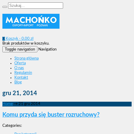
0
Koszyk -
0.00
zł
Brak produktów w koszyku.
Toggle navigation
Navigation
Strona główna
Oferta
O nas
Regulamin
Kontakt
Blog
gru 21, 2014
Home
→
21 gru 2014
Komu przyda się buster rozruchowy?
Categories: