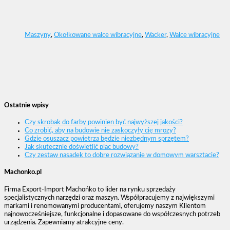
Maszyny
,
Okołkowane walce wibracyjne
,
Wacker
,
Walce wibracyjne
Ostatnie wpisy
Czy skrobak do farby powinien być najwyższej jakości?
Co zrobić, aby na budowie nie zaskoczyły cię mrozy?
Gdzie osuszacz powietrza będzie niezbędnym sprzętem?
Jak skutecznie doświetlić plac budowy?
Czy zestaw nasadek to dobre rozwiązanie w domowym warsztacie?
Machonko.pl
Firma Export-Import Machońko to lider na rynku sprzedaży
specjalistycznych narzędzi oraz maszyn. Współpracujemy z największymi
markami i renomowanymi producentami, oferujemy naszym Klientom
najnowocześniejsze, funkcjonalne i dopasowane do współczesnych potrzeb
urządzenia. Zapewniamy atrakcyjne ceny.