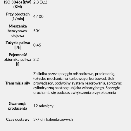
ISO 3046) [kW]
2,3 (3,1)
(KM)
Przy obrotach
4.400
[1/min]
Mieszanka
benzynowo-
50:1
olejowa
Zużycie paliwa
0,45
[l/h]
Pojemność
zbiornika paliwa
2,2
[l]
Z silnika przez sprzęgło odśrodkowe, przekładnię,
łożysko mechanizmu korbowego, korbowód, tłok
Transmisja siły
prowadzący, podwójny system resorowania, sprężynę
cylindryczną na stopę ubijaka wibracyjnego. Sprzęgło
uruchamia się podczas zwiększenia przyspieszenia
Gwarancja
12 miesięcy
producenta
Czas dostawy
3-7 dni kalendarzowych