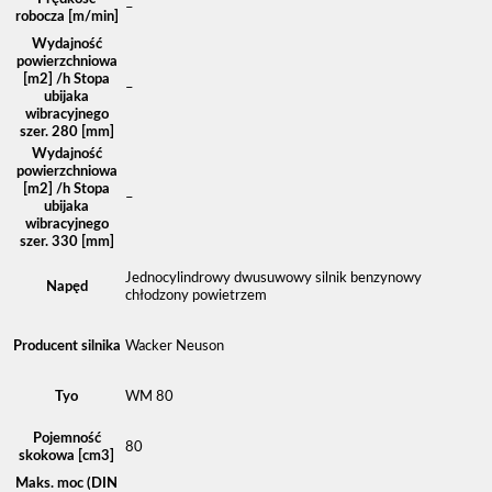
–
robocza [m/min]
Wydajność
powierzchniowa
[m2] /h Stopa
–
ubijaka
wibracyjnego
szer. 280 [mm]
Wydajność
powierzchniowa
[m2] /h Stopa
–
ubijaka
wibracyjnego
szer. 330 [mm]
Jednocylindrowy dwusuwowy silnik benzynowy
Napęd
chłodzony powietrzem
Producent silnika
Wacker Neuson
Tyo
WM 80
Pojemność
80
skokowa [cm3]
Maks. moc (DIN