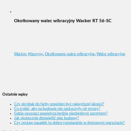
Okołkowany walec wibracyjny Wacker RT 56-SC
Wacker
,
Maszyny
,
Okołkowane walce wibracyjne
,
Walce wibracyjne
Ostatnie wpisy
Czy skrobak do farby powinien być najwyższej jakości?
Co zrobić, aby na budowie nie zaskoczyły cię mrozy?
Gdzie osuszacz powietrza będzie niezbędnym sprzętem?
Jak skutecznie doświetlić plac budowy?
Czy zestaw nasadek to dobre rozwiązanie w domowym warsztacie?