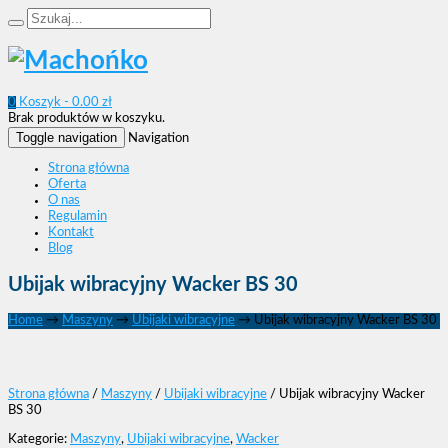
0
Koszyk -
0.00
zł
Brak produktów w koszyku.
Toggle navigation
Navigation
Strona główna
Oferta
O nas
Regulamin
Kontakt
Blog
Ubijak wibracyjny Wacker BS 30
Home
→
Maszyny
→
Ubijaki wibracyjne
→
Ubijak wibracyjny Wacker BS 30
Strona główna
/
Maszyny
/
Ubijaki wibracyjne
/ Ubijak wibracyjny Wacker
BS 30
Kategorie:
Maszyny
,
Ubijaki wibracyjne
,
Wacker