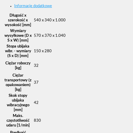
Informacje dodatkowe
Długość x
szerokość x
540 x 340 x 1.000
wysokość [mm]
Wymiary
wysyłkowe (D x
570 x 370 x 1.040
S x W) [mm]
Stopa ubijaka
wibr. - wymiary
150 x 280
(S x D) [mm]
Ciężar roboczy
32
[kg]
Ciężar
transportowy (z
37
opakowaniem)
[kg]
Skok stopy
ubijaka
42
wibracyjnego
[mm]
Maks.
częstotliwość
830
udaru [1/min]
Prędkość